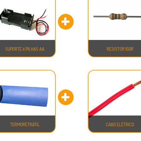
SUPORTE 4 PILHAS AA
RESISTOR 150R
TERMORETRÁTIL
FITA ISOLANTE
CABO ELÉTRICO