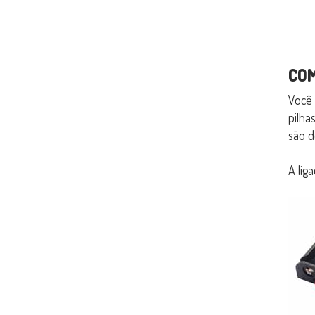
CO
Você 
pilha
são d
A lig