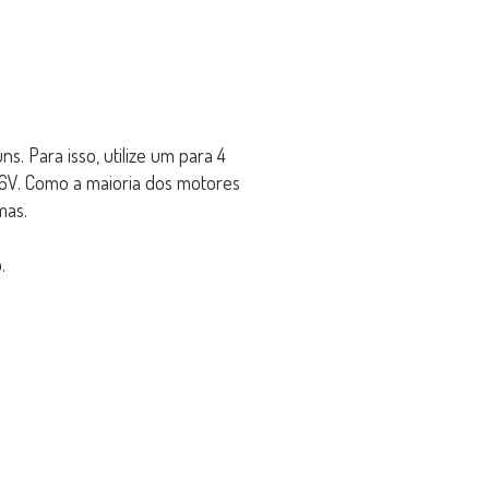
 Para isso, utilize um para 4
m 6V. Como a maioria dos motores
mas.
.