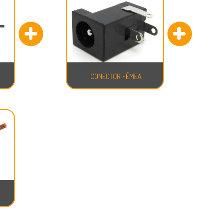
CONECTOR FÊMEA
CABO ETHERNET